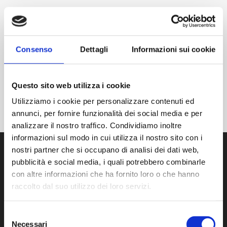
TAGS:
collagene
,
dolorecronico
,
doloretendineo
,
dssapintus
,
Consenso
Dettagli
Informazioni sui cookie
dssapintusterapiadolore
,
infiammazione
,
infiltrazione
,
medicinanaturale
,
Questo sito web utilizza i cookie
mesoterapiantalgica
,
ortopedia
,
ortopedico
,
tendinedachille
,
tendinite
,
Utilizziamo i cookie per personalizzare contenuti ed
tendinopatia
,
tendinosi
annunci, per fornire funzionalità dei social media e per
analizzare il nostro traffico. Condividiamo inoltre
informazioni sul modo in cui utilizza il nostro sito con i
nostri partner che si occupano di analisi dei dati web,
pubblicità e social media, i quali potrebbero combinarle
con altre informazioni che ha fornito loro o che hanno
CONTATTI
raccolto dal suo utilizzo dei loro servizi.
LAURA PINTUS
Via Prof Pittalis, 7C
Selezione
Necessari
del
SASSARI (07100)