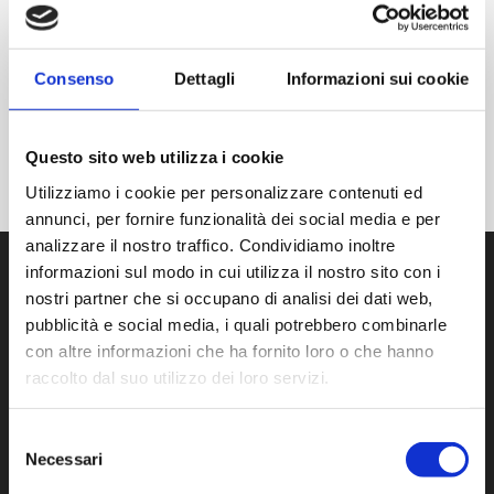
Posted at 14:36h
in
Patologie
Consenso
Dettagli
Informazioni sui cookie
READ MORE
Questo sito web utilizza i cookie
Utilizziamo i cookie per personalizzare contenuti ed
annunci, per fornire funzionalità dei social media e per
analizzare il nostro traffico. Condividiamo inoltre
informazioni sul modo in cui utilizza il nostro sito con i
nostri partner che si occupano di analisi dei dati web,
CONTATTI
pubblicità e social media, i quali potrebbero combinarle
con altre informazioni che ha fornito loro o che hanno
raccolto dal suo utilizzo dei loro servizi.
LAURA PINTUS
Via Prof Pittalis, 7C
SASSARI (07100)
Selezione
Necessari
del
CF: PNTLRA81P69I452W
consenso
P.IVA: 02622340905