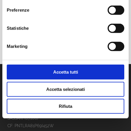
consenso
Posted at 14:06h
in
Patologie
Preferenze
Statistiche
READ MORE
Marketing
Accetta tutti
CONTATTI
Accetta selezionati
LAURA PINTUS
Rifiuta
Via Prof Pittalis, 7C
SASSARI (07100)
CF: PNTLRA81P69I452W