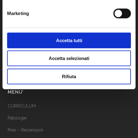
Marketing
CONTATTI
LAURA PINTUS
Accetta tutti
Via Prof Pittalis, 7C
SASSARI (07100)
Accetta selezionati
CF: PNTLRA81P69I452W
P.IVA: 02622340905
Rifiuta
MENU’
CURRICULUM
Patologie
Pres – Recensioni