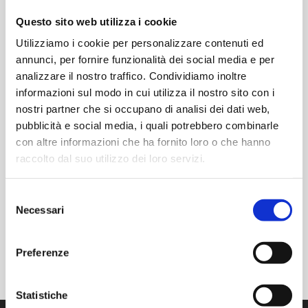
Sono Medico specialista in Ortopedia e
Traumatologia e mi occupo di terapia
Questo sito web utilizza i cookie
del DOLORE nei problemi Osteo-
Utilizziamo i cookie per personalizzare contenuti ed
Artro-Muscolari. Aiuto chi soffre di
annunci, per fornire funzionalità dei social media e per
DOLORE MUSCOLO-SCHELETRICO
analizzare il nostro traffico. Condividiamo inoltre
tramite la combinazione di tecniche
informazioni sul modo in cui utilizza il nostro sito con i
nostri partner che si occupano di analisi dei dati web,
infilttrative mininvasive, punti di
pubblicità e social media, i quali potrebbero combinarle
Agopuntura, Neuralterapia,
con altre informazioni che ha fornito loro o che hanno
Mesoterapia, Infiltrazione dei Trigger
raccolto dal suo utilizzo dei loro servizi.
Points nella contratture muscolari,
Infiltrazioni endo-articolari con Acido...
Selezione
Necessari
del
READ MORE
consenso
Preferenze
Statistiche