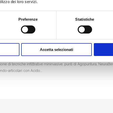
lizzo dei loro servizi.
Preferenze
Statistiche
NTUS MEDICO SPECIALISTA ORTOPED
OSTEO-ARTICOLARE MESOTERAPIA 
RAZIONI
Accetta selezionati
atologia e mi occupo di terapia del DOLORE nei problemi Osteo-Artro
 tecniche infilttrative mininvasive, punti di Agopuntura, Neuralterap
endo-articolari con Acido...