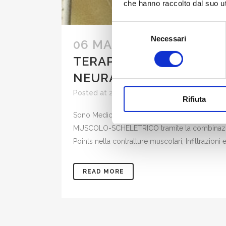
che hanno raccolto dal suo uti
Selezione
Necessari
del
06 MAG
DSSA LAURA PI
consenso
TERAPIA DEL DOLORE 
NEURALTERAPIA INFILT
Posted at 20:31h
in
Pres
Rifiuta
Sono Medico specialista in Ortopedia e Traum
MUSCOLO-SCHELETRICO tramite la combinazione di
Points nella contratture muscolari, Infiltrazioni 
READ MORE