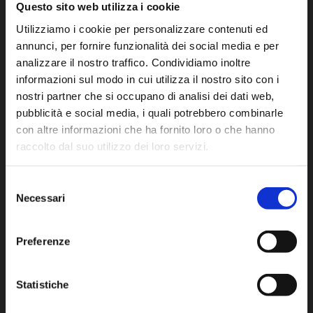
Questo sito web utilizza i cookie
CONTATTI
Utilizziamo i cookie per personalizzare contenuti ed
annunci, per fornire funzionalità dei social media e per
LAURA PINTUS
analizzare il nostro traffico. Condividiamo inoltre
Via Prof Pittalis, 7C
informazioni sul modo in cui utilizza il nostro sito con i
SASSARI (07100)
nostri partner che si occupano di analisi dei dati web,
CF: PNTLRA81P69I452W
pubblicità e social media, i quali potrebbero combinarle
P.IVA: 02622340905
con altre informazioni che ha fornito loro o che hanno
raccolto dal suo utilizzo dei loro servizi.
MENU’
Selezione
Necessari
del
CURRICULUM
consenso
Patologie
Preferenze
Pres – Recensioni
Statistiche
Terapia del Dolore Osteo-Articolare