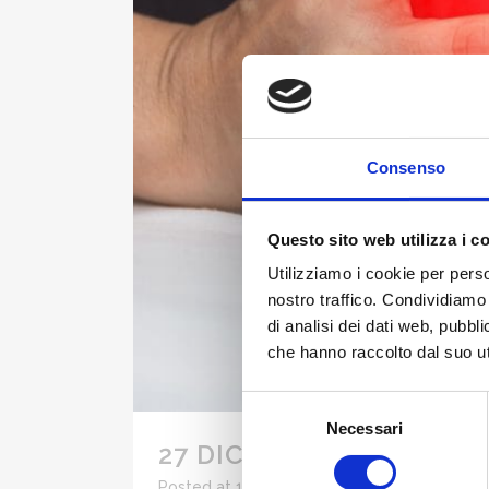
Consenso
Questo sito web utilizza i c
Utilizziamo i cookie per perso
nostro traffico. Condividiamo 
di analisi dei dati web, pubbl
che hanno raccolto dal suo uti
Selezione
Necessari
del
27 DIC
DOLORE ALLA CA
consenso
Posted at 14:32h
in
Patologie