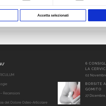
Accetta selezionati
6 CONSIGL
NU’
LA CERVI
RICULUM
02 Novembre
BORSITE 
logie
GOMITO
 – Recensioni
27 Dicembre,
pia del Dolore Osteo-Articolare