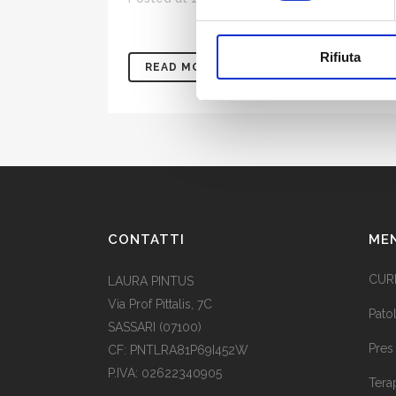
Rifiuta
READ MORE
CONTATTI
ME
CUR
LAURA PINTUS
Via Prof Pittalis, 7C
Pato
SASSARI (07100)
Pres
CF: PNTLRA81P69I452W
P.IVA: 02622340905
Tera