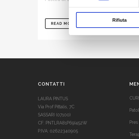
Rifiuta
READ MORE
CONTATTI
ME
CUR
LAURA PINTUS
Via Prof Pittalis, 7C
Pato
SASSARI (07100)
Pres
CF: PNTLRA81P69I452W
P.IVA: 02622340905
Tera