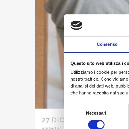
Consenso
Questo sito web utilizza i c
Utilizziamo i cookie per perso
nostro traffico. Condividiamo 
di analisi dei dati web, pubbl
che hanno raccolto dal suo uti
Selezione
Necessari
del
27 DIC
DOLORE AL GINO
consenso
Posted at 14:25h
in
Patologie