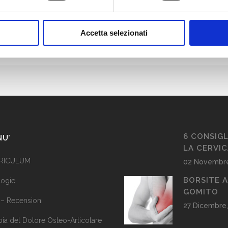
Accetta selezionati
6 CONSIGL
NU’
LA CERVI
RICULUM
02 Novembre
BORSITE 
logie
GOMITO
 – Recensioni
27 Dicembre,
pia del Dolore Osteo-Articolare