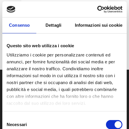
CERVICALE
Posted at 14:03h
in
Patologie
Consenso
Dettagli
Informazioni sui cookie
READ MORE
Questo sito web utilizza i cookie
Utilizziamo i cookie per personalizzare contenuti ed
annunci, per fornire funzionalità dei social media e per
analizzare il nostro traffico. Condividiamo inoltre
informazioni sul modo in cui utilizza il nostro sito con i
nostri partner che si occupano di analisi dei dati web,
pubblicità e social media, i quali potrebbero combinarle
CONTATTI
con altre informazioni che ha fornito loro o che hanno
raccolto dal suo utilizzo dei loro servizi.
LAURA PINTUS
Via Prof Pittalis, 7C
Selezione
SASSARI (07100)
Necessari
del