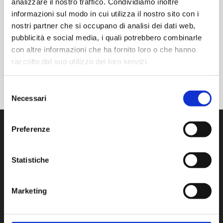
ARTROSI
analizzare il nostro traffico. Condividiamo inoltre
informazioni sul modo in cui utilizza il nostro sito con i
Posted at 14:27h
in
Patologie
nostri partner che si occupano di analisi dei dati web,
pubblicità e social media, i quali potrebbero combinarle
con altre informazioni che ha fornito loro o che hanno
READ MORE
raccolto dal suo utilizzo dei loro servizi.
Selezione
Necessari
del
consenso
Preferenze
CONTATTI
Statistiche
LAURA PINTUS
Via Prof Pittalis, 7C
Marketing
SASSARI (07100)
CF: PNTLRA81P69I452W