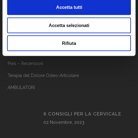
P.IVA: 02622340905
Accetta tutti
Accetta selezionati
MENU’
CURRICULUM
Rifiuta
Patologie
Pres – Recensioni
Terapia del Dolore Osteo-Articolare
AMBULATORI
6 CONSIGLI PER LA CERVICALE
02 Novembre, 2023