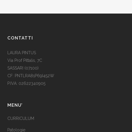
CONTATTI
LAURA PINTUS
Via Prof Pittalis, 7C
SASSARI (07100)
CF: PNTLRA81P69I452W
P.IVA: 02622340905
MENU’
CURRICULUM
Patologie