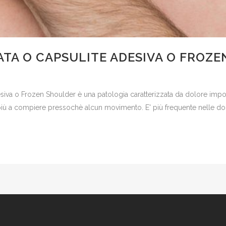
TA O CAPSULITE ADESIVA O FROZ
siva o Frozen Shoulder è una patologia caratterizzata da dolore impo
e più a compiere pressochè alcun movimento. E' più frequente nelle do