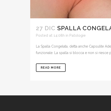
27 DIC
SPALLA CONGELA
Posted at 14:08h
in
Patologie
La Spalla Congelata, detta anche Capsulite Ade
funzionale. La spalla si blocca e non si riesc
READ MORE