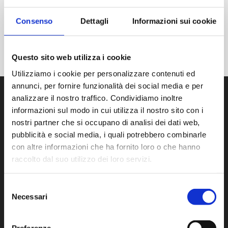
TAGS:
dolore
,
dolorealpiede
,
Consenso
Dettagli
Informazioni sui cookie
dssapintus
,
dssapintusterapiadolore
,
infiltrazioni
,
mesoterapiantalgica
,
neuroma
,
neuromadimorton
,
piede
Questo sito web utilizza i cookie
Utilizziamo i cookie per personalizzare contenuti ed
annunci, per fornire funzionalità dei social media e per
analizzare il nostro traffico. Condividiamo inoltre
informazioni sul modo in cui utilizza il nostro sito con i
CONTATTI
nostri partner che si occupano di analisi dei dati web,
pubblicità e social media, i quali potrebbero combinarle
LAURA PINTUS
con altre informazioni che ha fornito loro o che hanno
Via Prof Pittalis, 7C
raccolto dal suo utilizzo dei loro servizi.
SASSARI (07100)
CF: PNTLRA81P69I452W
Selezione
Necessari
P.IVA: 02622340905
del
consenso