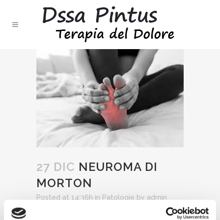
27 DIC
NEUROMA DI
MORTON
Posted at 14:36h
in
Patologie
by
admin