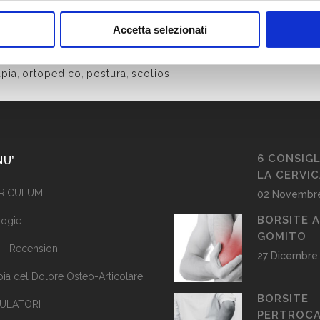
Accetta selezionati
,
doloredorsale
,
dolorelombare
,
dorsalgia
,
infiltrazioni
,
lomba
apia
,
ortopedico
,
postura
,
scoliosi
6 CONSIGL
NU’
LA CERVI
RICULUM
02 Novembre
BORSITE 
logie
GOMITO
 – Recensioni
27 Dicembre,
pia del Dolore Osteo-Articolare
BORSITE
ULATORI
PERTROCA