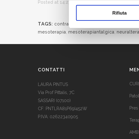
Posted at 14:23h
in
Patologie
by
admin
Rifiuta
TAGS:
contratturamuscolare
,
dolorecronico
mesoterapia
,
mesoterapiantalgica
,
neuralter
CONTATTI
ME
CUR
LAURA PINTUS
Via Prof Pittalis, 7C
Pato
SASSARI (07100)
Pres
CF: PNTLRA81P69I452W
P.IVA: 02622340905
Tera
AMB