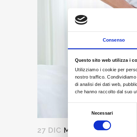
Consenso
Questo sito web utilizza i c
Utilizziamo i cookie per perso
nostro traffico. Condividiamo 
di analisi dei dati web, pubbl
che hanno raccolto dal suo uti
Selezione
Necessari
del
consenso
27 DIC
MAL DI SCHIENA D