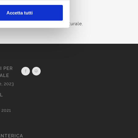
Accetta tutti
lgia
,
maldischiena
,
medicinanaturale
,
I PER
CALE
, 2023
AL
 2021
NTERICA